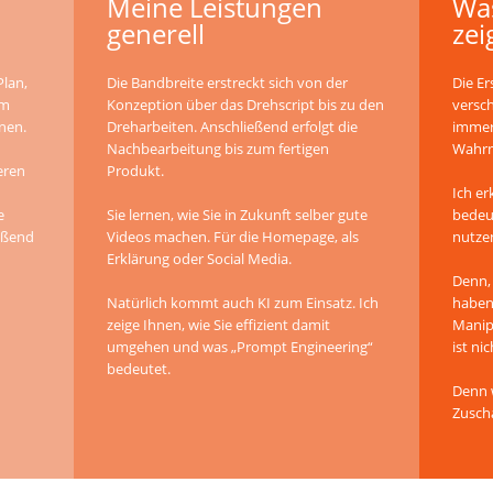
Meine Leistungen
Was
generell
zei
Plan,
Die Bandbreite erstreckt sich von der
Die Er
em
Konzeption über das Drehscript bis zu den
versc
nen.
Dreharbeiten. Anschließend erfolgt die
immer
Nachbearbeitung bis zum fertigen
Wahrn
eren
Produkt.
Ich er
e
Sie lernen, wie Sie in Zukunft selber gute
bedeut
eßend
Videos machen. Für die Homepage, als
nutze
Erklärung oder Social Media.
Denn, 
Natürlich kommt auch KI zum Einsatz. Ich
haben
zeige Ihnen, wie Sie effizient damit
Manip
umgehen und was „Prompt Engineering“
ist ni
bedeutet.
Denn w
Zusch