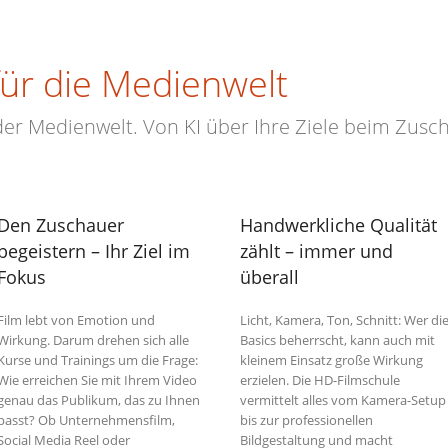
für die Medienwelt
 der Medienwelt. Von KI über Ihre Ziele beim Zusch
Den Zuschauer
Handwerkliche Qualität
begeistern – Ihr Ziel im
zählt – immer und
Fokus
überall
Film lebt von Emotion und
Licht, Kamera, Ton, Schnitt: Wer di
Wirkung. Darum drehen sich alle
Basics beherrscht, kann auch mit
Kurse und Trainings um die Frage:
kleinem Einsatz große Wirkung
Wie erreichen Sie mit Ihrem Video
erzielen. Die HD-Filmschule
genau das Publikum, das zu Ihnen
vermittelt alles vom Kamera-Setup
passt? Ob Unternehmensfilm,
bis zur professionellen
Social Media Reel oder
Bildgestaltung und macht