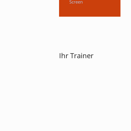
Screen
Ihr Trainer
Lutz Dieckmann
Kameratrainer und Videoexperte
Stop talking about technology - Do t
Story! Alter Hollywoodspruch.