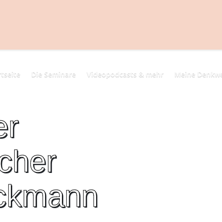
rtseite
Die Seminare
Videopodcasts & mehr
Meine Denkwe