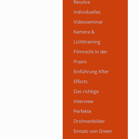
Resolve
Individuelles
Videoseminar
Kamera &
Lichttraining
Filmrecht in der
Praxis
Einführung After
Effects
Das richtige
Interview
Perfekte
Drohnenbilder
Einsatz von Green