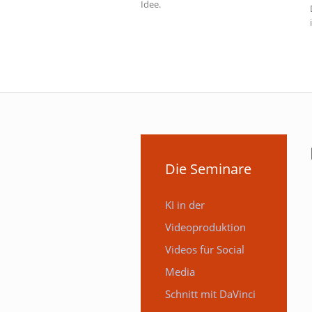
Idee.
Die Seminare
KI in der
Videoproduktion
Videos für Social
Media
Schnitt mit DaVinci