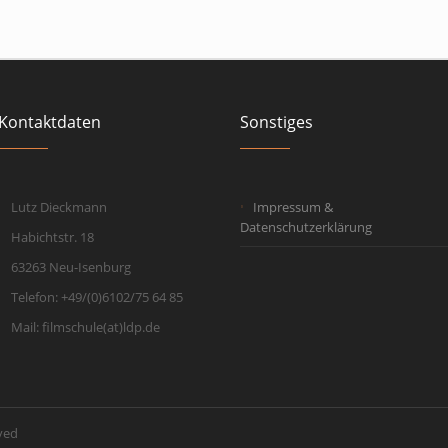
Kontaktdaten
Sonstiges
Lutz Dieckmann
Impressum &
Datenschutzerklärung
Habichtstr. 18
63263 Neu-Isenburg
Telefon: +49/(0)6102/75 64 85
Mail: filmschule(at)ldp.de
ved