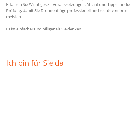
Erfahren Sie Wichtiges zu Voraussetzungen, Ablauf und Tipps für die
Prüfung, damit Sie Drohnenflüge professionell und rechtskonform
meistern.
Es ist einfacher und billiger als Sie denken.
Ich bin für Sie da
Lutz Dieckmann
Kameratrainer und Videoexperte
Stop talking about technology - Do the Story! Alter
Hollywoodspruch.