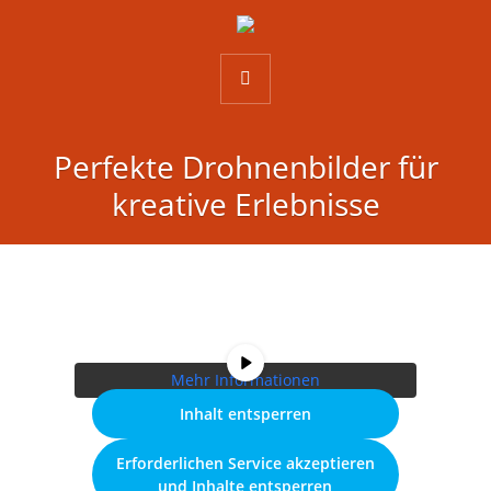
Perfekte Drohnenbilder für
kreative Erlebnisse
Sie sehen gerade einen Platzhalterinhalt
von
Vimeo
. Um auf den eigentlichen
Inhalt zuzugreifen, klicken Sie auf die
Schaltfläche unten. Bitte beachten Sie,
dass dabei Daten an Drittanbieter
weitergegeben werden.
Mehr Informationen
Inhalt entsperren
Erforderlichen Service akzeptieren
und Inhalte entsperren